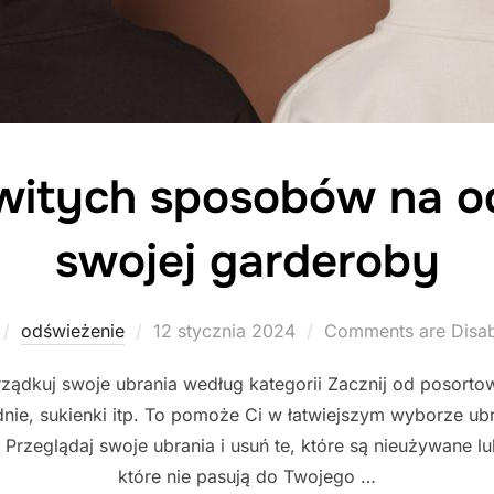
witych sposobów na o
swojej garderoby
Posted
odświeżenie
12 stycznia 2024
Comments are Disa
on
ządkuj swoje ubrania według kategorii Zacznij od posort
podnie, sukienki itp. To pomoże Ci w łatwiejszym wyborze u
Przeglądaj swoje ubrania i usuń te, które są nieużywane l
które nie pasują do Twojego …