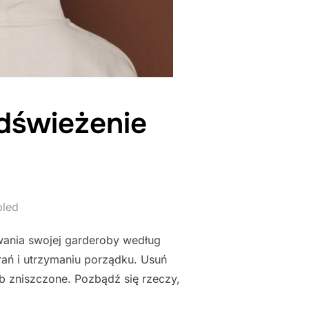
dświeżenie
bled
owania swojej garderoby według
brań i utrzymaniu porządku. Usuń
ub zniszczone. Pozbądź się rzeczy,